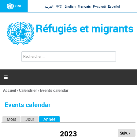
Jump to navigation
ONU
العربية
中文
English
Français
Русский
Español
Réfugiés et migrants
R
F
e
o
c
r
h
e
m
r

u
c
l
h
Accueil
›
Calendrier
›
Events calendar
a
e
Vous
r
i
êtes
r
Events calendar
ici
e
d
Mois
Jour
Année
(onglet actif)
O
e
r
n
e
2023
Suiv. »
g