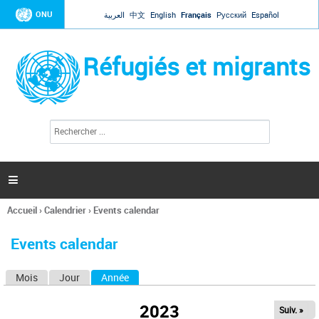
Jump to navigation
ONU
العربية
中文
English
Français
Русский
Español
Réfugiés et migrants
R
F
e
o
c
r
h
e
m
r

u
c
l
h
Accueil
›
Calendrier
›
Events calendar
a
e
Vous
r
i
êtes
r
Events calendar
ici
e
d
Mois
Jour
Année
(onglet actif)
O
e
r
n
e
2023
Suiv. »
g