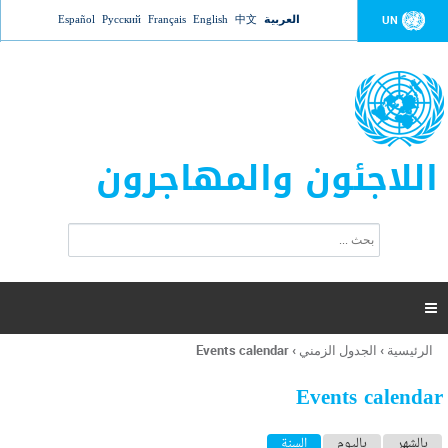
Jump to navigation
العربية
中文
English
Français
Русский
Español
UN
اللاجئون والمهاجرون
ا
ب
س
ح
ت
ث
م
ا

ر
ة
الرئيسية
›
الجدول الزمني
›
Events calendar
أنت
ا
هنا
ل
Events calendar
ب
ح
ا
بالشهر
باليوم
السنة
(علامة التبويب النشطة)
ث