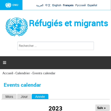
Jump to navigation
ONU
العربية
中文
English
Français
Русский
Español
Réfugiés et migrants
R
F
e
o
c
r
h
e
m
r

u
c
l
h
Accueil
›
Calendrier
›
Events calendar
a
e
Vous
r
i
êtes
r
Events calendar
ici
e
d
Mois
Jour
Année
(onglet actif)
O
e
r
n
e
2023
Suiv. »
g