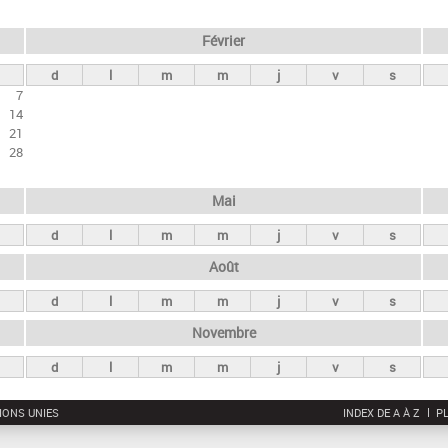
Février
d
l
m
m
j
v
s
7
14
21
28
Mai
d
l
m
m
j
v
s
Août
d
l
m
m
j
v
s
Novembre
d
l
m
m
j
v
s
IONS UNIES
INDEX DE A À Z
PL