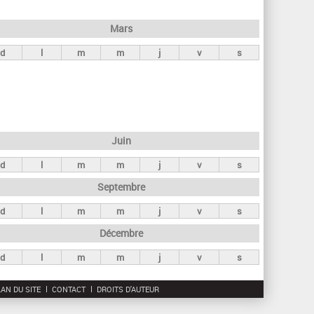
h
e
Mars
r
d
l
m
m
j
v
s
c
h
e
Juin
d
l
m
m
j
v
s
Septembre
d
l
m
m
j
v
s
Décembre
d
l
m
m
j
v
s
AN DU SITE
CONTACT
DROITS D'AUTEUR