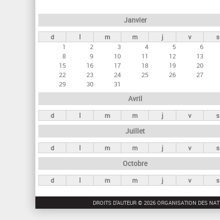
e
Janvier
t
d
l
m
m
j
v
s
s
1
2
3
4
5
6
p
8
9
10
11
12
13
r
15
16
17
18
19
20
22
23
24
25
26
27
i
29
30
31
n
Avril
c
d
l
m
m
j
v
s
i
Juillet
p
a
d
l
m
m
j
v
s
u
Octobre
x
d
l
m
m
j
v
s
DROITS D'AUTEUR © 2026 ORGANISATION DES NAT