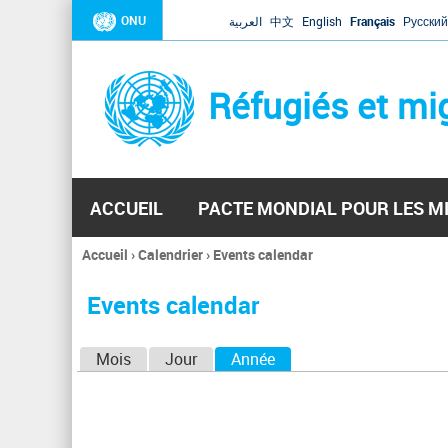
ONU
العربية
中文
English
Français
Русский
Réfugiés et mi
ACCUEIL
PACTE MONDIAL POUR LES M
Accueil
›
Calendrier
›
Events calendar
Vous
êtes
Events calendar
ici
O
Mois
Jour
Année
(onglet actif)
n
g
l