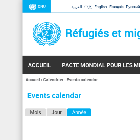
ONU
العربية
中文
English
Français
Русский
Réfugiés et mi
ACCUEIL
PACTE MONDIAL POUR LES M
Accueil
›
Calendrier
›
Events calendar
Vous
êtes
Events calendar
ici
O
Mois
Jour
Année
(onglet actif)
n
g
l