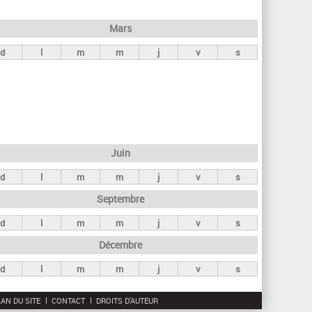
h
e
Mars
r
d
l
m
m
j
v
s
c
h
e
Juin
d
l
m
m
j
v
s
Septembre
d
l
m
m
j
v
s
Décembre
d
l
m
m
j
v
s
AN DU SITE
CONTACT
DROITS D'AUTEUR