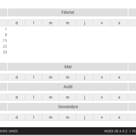
Février
d
l
m
m
j
v
s
1
8
15
22
29
Mai
d
l
m
m
j
v
s
Août
d
l
m
m
j
v
s
Novembre
d
l
m
m
j
v
s
IONS UNIES
INDEX DE A À Z
PL