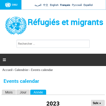
Jump to navigation
ONU
العربية
中文
English
Français
Русский
Español
Réfugiés et migrants
R
F
e
o
c
r
h
e
m
r

u
c
l
h
Accueil
›
Calendrier
›
Events calendar
a
e
Vous
r
i
êtes
r
Events calendar
ici
e
d
Mois
Jour
Année
(onglet actif)
O
e
r
n
e
2023
Suiv. »
g