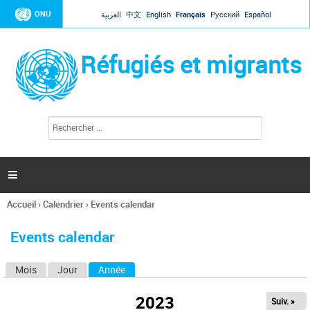
Jump to navigation
ONU
العربية
中文
English
Français
Русский
Español
Réfugiés et migrants
R
F
e
o
c
r
h
e
m
r

u
c
l
h
Accueil
›
Calendrier
›
Events calendar
a
e
Vous
r
i
êtes
r
Events calendar
ici
e
d
Mois
Jour
Année
(onglet actif)
O
e
r
n
e
2023
Suiv. »
g