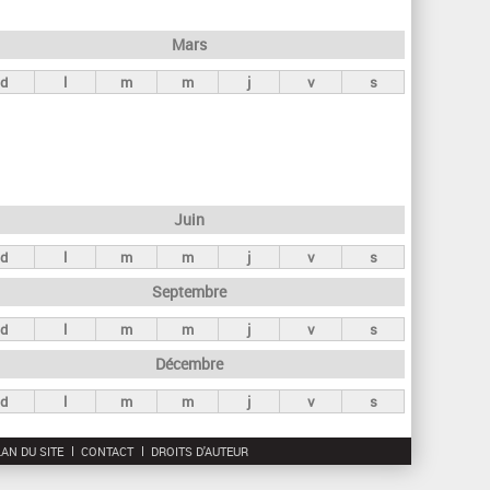
h
e
Mars
r
d
l
m
m
j
v
s
c
h
e
Juin
d
l
m
m
j
v
s
Septembre
d
l
m
m
j
v
s
Décembre
d
l
m
m
j
v
s
AN DU SITE
CONTACT
DROITS D'AUTEUR