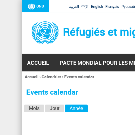
ONU
العربية
中文
English
Français
Русский
Réfugiés et mi
ACCUEIL
PACTE MONDIAL POUR LES M
Accueil
›
Calendrier
›
Events calendar
Vous
êtes
Events calendar
ici
O
Mois
Jour
Année
(onglet actif)
n
g
l