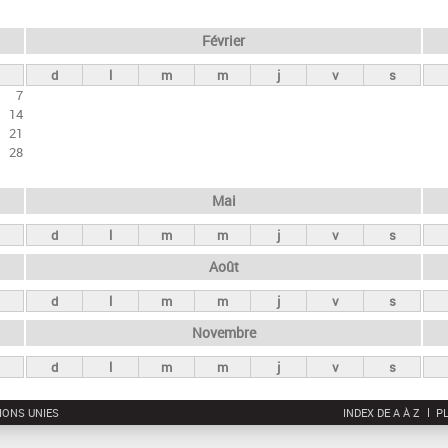
Février
d
l
m
m
j
v
s
7
14
21
28
Mai
d
l
m
m
j
v
s
Août
d
l
m
m
j
v
s
Novembre
d
l
m
m
j
v
s
IONS UNIES
INDEX DE A À Z
PL