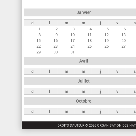
e
Janvier
t
d
l
m
m
j
v
s
s
1
2
3
4
5
6
p
8
9
10
11
12
13
r
15
16
17
18
19
20
22
23
24
25
26
27
i
29
30
31
n
Avril
c
d
l
m
m
j
v
s
i
Juillet
p
a
d
l
m
m
j
v
s
u
Octobre
x
d
l
m
m
j
v
s
DROITS D'AUTEUR © 2026 ORGANISATION DES NAT