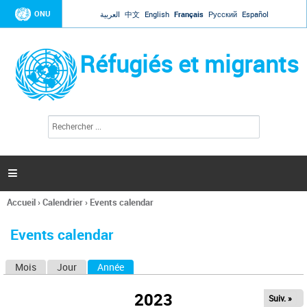
Jump to navigation
ONU
العربية
中文
English
Français
Русский
Español
Réfugiés et migrants
R
F
e
o
c
r
h
e
m
r

u
c
l
h
Accueil
›
Calendrier
›
Events calendar
a
e
Vous
r
i
êtes
r
Events calendar
ici
e
d
Mois
Jour
Année
(onglet actif)
O
e
r
n
e
2023
Suiv. »
g