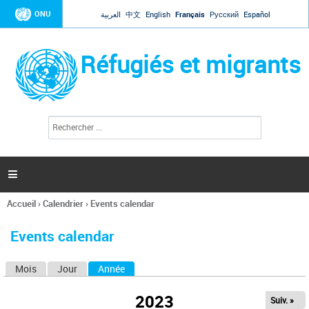
Jump to navigation
ONU
العربية
中文
English
Français
Русский
Español
Réfugiés et migrants
R
F
e
o
c
r
h
e
m
r

u
c
l
h
Accueil
›
Calendrier
›
Events calendar
a
e
Vous
r
i
êtes
r
Events calendar
ici
e
d
Mois
Jour
Année
(onglet actif)
O
e
r
n
e
2023
Suiv. »
g