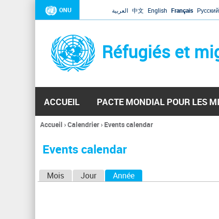
ONU
العربية
中文
English
Français
Русский
Réfugiés et mi
ACCUEIL
PACTE MONDIAL POUR LES M
Accueil
›
Calendrier
›
Events calendar
Vous
êtes
Events calendar
ici
O
Mois
Jour
Année
(onglet actif)
n
g
l