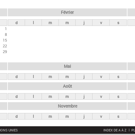
Février
d
l
m
m
j
v
s
1
8
15
22
29
Mai
d
l
m
m
j
v
s
Août
d
l
m
m
j
v
s
Novembre
d
l
m
m
j
v
s
IONS UNIES
INDEX DE A À Z
PL