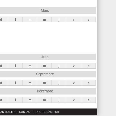
h
e
Mars
r
d
l
m
m
j
v
s
c
h
e
Juin
d
l
m
m
j
v
s
Septembre
d
l
m
m
j
v
s
Décembre
d
l
m
m
j
v
s
AN DU SITE
CONTACT
DROITS D'AUTEUR