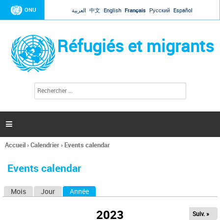
Jump to navigation
ONU
العربية
中文
English
Français
Русский
Español
Réfugiés et migrants
R
F
e
o
c
r
h
e
m
r

u
c
l
h
Accueil
›
Calendrier
›
Events calendar
a
e
Vous
r
i
êtes
r
Events calendar
ici
e
d
Mois
Jour
Année
(onglet actif)
O
e
r
n
e
2023
Suiv. »
g