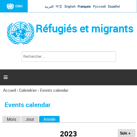
Jump to navigation
ONU
العربية
中文
English
Français
Русский
Español
Réfugiés et migrants
R
F
e
o
c
r
h
e
m
r

u
c
l
h
Accueil
›
Calendrier
›
Events calendar
a
e
Vous
r
i
êtes
r
Events calendar
ici
e
d
Mois
Jour
Année
(onglet actif)
O
e
r
n
e
2023
Suiv. »
g