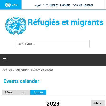
Jump to navigation
ONU
العربية
中文
English
Français
Русский
Español
Réfugiés et migrants
R
F
e
o
c
r
h
e
m
r

u
c
l
h
Accueil
›
Calendrier
›
Events calendar
a
e
Vous
r
i
êtes
r
Events calendar
ici
e
d
Mois
Jour
Année
(onglet actif)
O
e
r
n
e
2023
Suiv. »
g