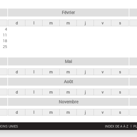
Février
d
l
m
m
j
v
s
4
11
18
25
Mai
d
l
m
m
j
v
s
Août
d
l
m
m
j
v
s
Novembre
d
l
m
m
j
v
s
IONS UNIES
INDEX DE A À Z
PL