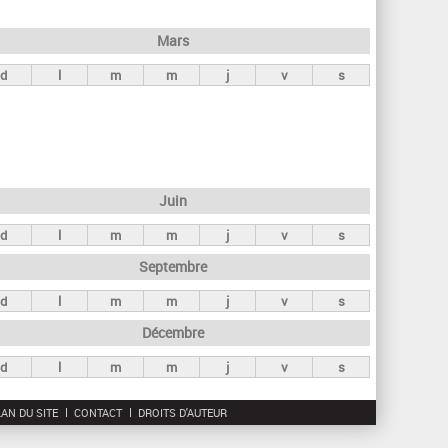
h
e
Mars
r
d
l
m
m
j
v
s
c
h
e
Juin
d
l
m
m
j
v
s
Septembre
d
l
m
m
j
v
s
Décembre
d
l
m
m
j
v
s
AN DU SITE
CONTACT
DROITS D'AUTEUR