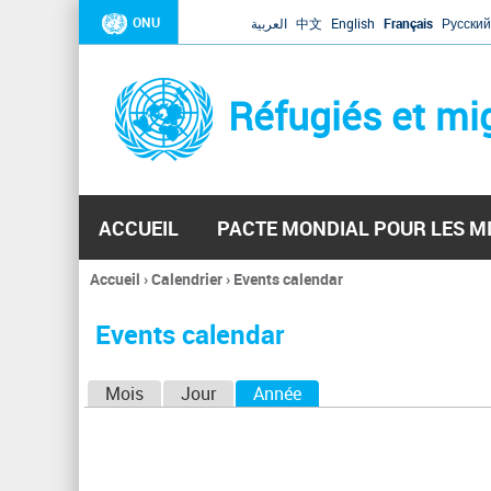
ONU
العربية
中文
English
Français
Русский
Réfugiés et mi
ACCUEIL
PACTE MONDIAL POUR LES M
Accueil
›
Calendrier
›
Events calendar
Vous
êtes
Events calendar
ici
O
Mois
Jour
Année
(onglet actif)
n
g
l