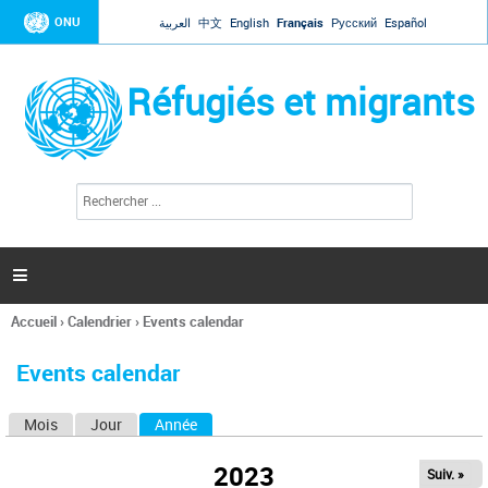
Jump to navigation
ONU
العربية
中文
English
Français
Русский
Español
Réfugiés et migrants
R
F
e
o
c
r
h
e
m
r

u
c
l
h
Accueil
›
Calendrier
›
Events calendar
a
e
Vous
r
i
êtes
r
Events calendar
ici
e
d
Mois
Jour
Année
(onglet actif)
O
e
r
n
e
2023
Suiv. »
g