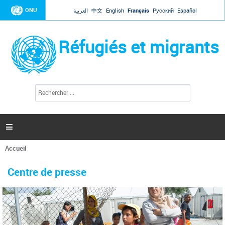
Jump to navigation
ONU
العربية
中文
English
Français
Русский
Español
Réfugiés et migrants
R
F
e
o
c
r
h
e
m
r

u
c
l
h
Accueil
a
e
Vous
r
i
êtes
r
Centre de presse
ici
e
d
e
r
e