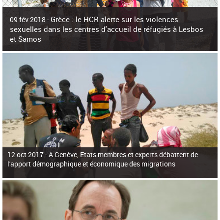
c
h
Grèce : le HCR alerte sur les violences
e
09 fév 2018 -
r
sexuelles dans les centres d'accueil de réfugiés à Lesbos
c
et Samos
h
e
La surpopulation des centres d'accueil de réfugiés et migrants sur les îles
grecques est source de violences et de harcèlement sexuel a alerté vendredi le
Haut-Commissariat des Nations Unies pour
12 oct 2017 -
A Genève, Etats membres et experts débattent de
l'apport démographique et économique des migrations