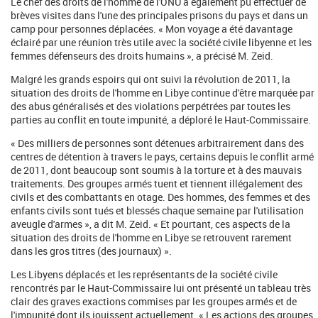
Le chef des droits de l'homme de l'ONU a également pu effectuer de
brèves visites dans l'une des principales prisons du pays et dans un
camp pour personnes déplacées. « Mon voyage a été davantage
éclairé par une réunion très utile avec la société civile libyenne et les
femmes défenseurs des droits humains », a précisé M. Zeid.
Malgré les grands espoirs qui ont suivi la révolution de 2011, la
situation des droits de l'homme en Libye continue d'être marquée par
des abus généralisés et des violations perpétrées par toutes les
parties au conflit en toute impunité, a déploré le Haut-Commissaire.
« Des milliers de personnes sont détenues arbitrairement dans des
centres de détention à travers le pays, certains depuis le conflit armé
de 2011, dont beaucoup sont soumis à la torture et à des mauvais
traitements. Des groupes armés tuent et tiennent illégalement des
civils et des combattants en otage. Des hommes, des femmes et des
enfants civils sont tués et blessés chaque semaine par l'utilisation
aveugle d'armes », a dit M. Zeid. « Et pourtant, ces aspects de la
situation des droits de l'homme en Libye se retrouvent rarement
dans les gros titres (des journaux) ».
Les Libyens déplacés et les représentants de la société civile
rencontrés par le Haut-Commissaire lui ont présenté un tableau très
clair des graves exactions commises par les groupes armés et de
l'impunité dont ils jouissent actuellement. « Les actions des groupes