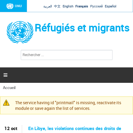
Jump to navigation
ONU
العربية
中文
English
Français
Русский
Español
Réfugiés et migrants
R
F
e
o
c
r
h
e
m
r

u
c
l
h
Accueil
a
e
Vous
r
i
êtes
r
The service having id "printmail" is missing, reactivate its
ici
Message
e
module or save again the list of services.
d
d'avertissement
e
r
e
12 oct
En Libye, les violations continues des droits de