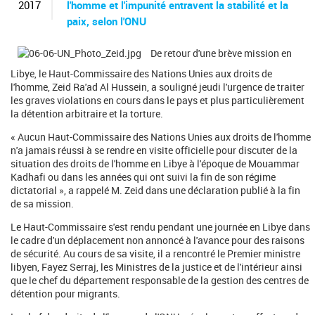
c
2017
l'homme et l'impunité entravent la stabilité et la
h
paix, selon l'ONU
e
r
De retour d'une brève mission en
c
h
Libye, le Haut-Commissaire des Nations Unies aux droits de
e
l'homme, Zeid Ra'ad Al Hussein, a souligné jeudi l'urgence de traiter
les graves violations en cours dans le pays et plus particulièrement
la détention arbitraire et la torture.
« Aucun Haut-Commissaire des Nations Unies aux droits de l'homme
n'a jamais réussi à se rendre en visite officielle pour discuter de la
situation des droits de l'homme en Libye à l'époque de Mouammar
Kadhafi ou dans les années qui ont suivi la fin de son régime
dictatorial », a rappelé M. Zeid dans une déclaration publié à la fin
de sa mission.
Le Haut-Commissaire s'est rendu pendant une journée en Libye dans
le cadre d'un déplacement non annoncé à l'avance pour des raisons
de sécurité. Au cours de sa visite, il a rencontré le Premier ministre
libyen, Fayez Serraj, les Ministres de la justice et de l'intérieur ainsi
que le chef du département responsable de la gestion des centres de
détention pour migrants.