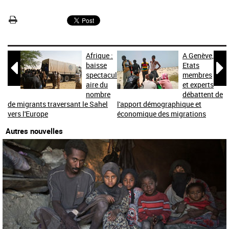
Afrique :
A Genève,


baisse
Etats
spectacul
membres
aire du
et experts
nombre
débattent de
de migrants traversant le Sahel
l'apport démographique et
vers l'Europe
économique des migrations
Autres nouvelles