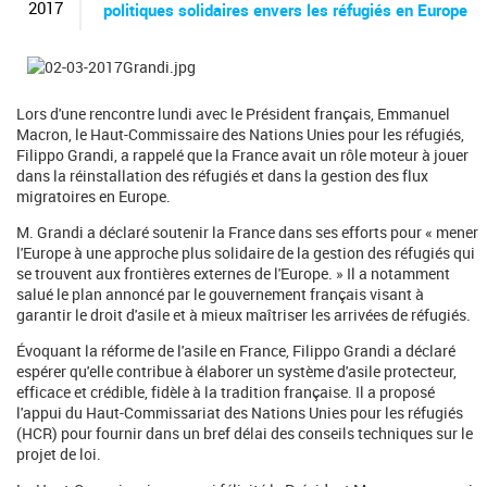
c
2017
politiques solidaires envers les réfugiés en Europe
h
e
r
c
h
Lors d'une rencontre lundi avec le Président français, Emmanuel
e
Macron, le Haut-Commissaire des Nations Unies pour les réfugiés,
Filippo Grandi, a rappelé que la France avait un rôle moteur à jouer
dans la réinstallation des réfugiés et dans la gestion des flux
migratoires en Europe.
M. Grandi a déclaré soutenir la France dans ses efforts pour « mener
l'Europe à une approche plus solidaire de la gestion des réfugiés qui
se trouvent aux frontières externes de l'Europe. » Il a notamment
salué le plan annoncé par le gouvernement français visant à
garantir le droit d'asile et à mieux maîtriser les arrivées de réfugiés.
Évoquant la réforme de l'asile en France, Filippo Grandi a déclaré
espérer qu'elle contribue à élaborer un système d'asile protecteur,
efficace et crédible, fidèle à la tradition française. Il a proposé
l'appui du Haut-Commissariat des Nations Unies pour les réfugiés
(HCR) pour fournir dans un bref délai des conseils techniques sur le
projet de loi.