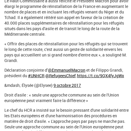
Le Haut-Commissaire a aussi félicité le Président Macron pour avoir
élargi le programme de réinstallation de la France en augmentant le
nombre de places et en incluant les réfugiés venant du Niger et du
Tchad. Il a également réitéré son appel en faveur de la création de
40.000 places supplémentaires de réinstallation pour les réfugiés
situés dans les pays d'asile et de transit le long de la route de la
Méditerranée centrale.
« Offrir des places de réinstallation pour les réfugiés qui se trouvent
le long de cette route, c'est aussi un geste de solidarité envers les
pays qui accueillent un si grand nombre d'entre eux », a souligné M.
Grandi.
Déclaration conjointe d’
@EmmanuelMacron
et de Filippo Grandi,
président du
#UNHCR
@RefugeesChief
.
https://t.co/9QX4fyJgWx
&mdash; Élysée (@Elysee)
9 octobre 2017
Droit d'asile : « seule une approche commune au sein de l'Union
européenne peut vraiment faire la différence »
Le chef du HCR a insisté sur le besoin pressant d'une solidarité entre
les Etats européens et d'une harmonisation des procédures en
matière de droit d'asile. « L'approche pays par pays ne marche pas.
Seule une approche commune au sein de l'Union européenne peut