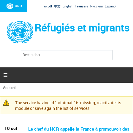
Jump to navigation
ONU
العربية
中文
English
Français
Русский
Español
Réfugiés et migrants
R
F
e
o
c
r
h
e
m
r

u
c
l
h
Accueil
a
e
Vous
r
i
êtes
r
The service having id "printmail" is missing, reactivate its
ici
Message
e
module or save again the list of services.
d
d'avertissement
e
r
e
10 oct
Le chef du HCR appelle la France à promouvoir des