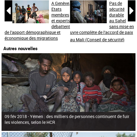
A Genève,
Pas de


Etats
sécurité
membres
durable
et experts
au Sahel
débattent
sans mise en
de l'apport démographique et
uvre complète de l'accord de paix
économique des migrations
au Mali (Conseil de sécurité)
Autres nouvelles
09 fév 2018 -
Yémen : des milliers de personnes continuent de fuir
les violences, selon le HCR