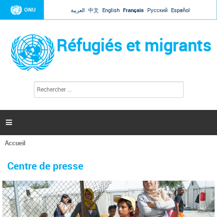
Jump to navigation
ONU
العربية
中文
English
Français
Русский
Español
Réfugiés et migrants
R
F
e
o
c
r
h
e
m
r

u
c
l
h
Accueil
a
e
Vous
r
i
êtes
r
Centre de presse
ici
e
d
e
r
e