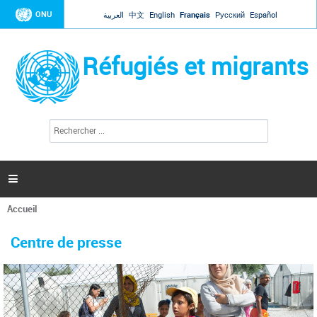
Jump to navigation
ONU
العربية
中文
English
Français
Русский
Español
Réfugiés et migrants
R
F
e
o
c
r
h
e
m
r

u
c
l
h
Accueil
a
e
Vous
r
i
êtes
r
Centre de presse
ici
e
d
e
r
e