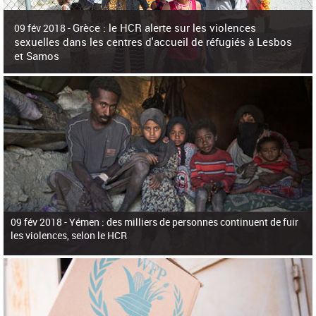
c
h
Grèce : le HCR alerte sur les violences
e
09 fév 2018 -
r
sexuelles dans les centres d'accueil de réfugiés à Lesbos
c
et Samos
h
e
La surpopulation des centres d'accueil de réfugiés et migrants sur les îles
grecques est source de violences et de harcèlement sexuel a alerté vendredi le
Haut-Commissariat des Nations Unies pour
09 fév 2018 -
Yémen : des milliers de personnes continuent de fuir
les violences, selon le HCR