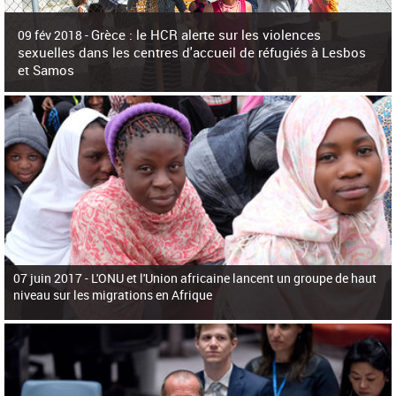
c
h
Grèce : le HCR alerte sur les violences
e
09 fév 2018 -
r
sexuelles dans les centres d'accueil de réfugiés à Lesbos
c
et Samos
h
e
La surpopulation des centres d'accueil de réfugiés et migrants sur les îles
grecques est source de violences et de harcèlement sexuel a alerté vendredi le
Haut-Commissariat des Nations Unies pour
07 juin 2017 -
L'ONU et l'Union africaine lancent un groupe de haut
niveau sur les migrations en Afrique