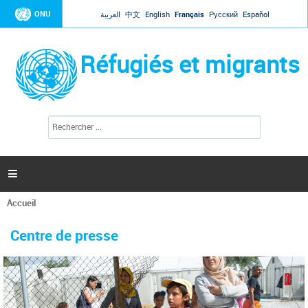
Jump to navigation
ONU
العربية
中文
English
Français
Русский
Español
Réfugiés et migrants
R
F
e
o
c
r
h
e
m
r

u
c
l
h
Accueil
a
e
Vous
r
i
êtes
r
Centre de presse
ici
e
d
e
r
e