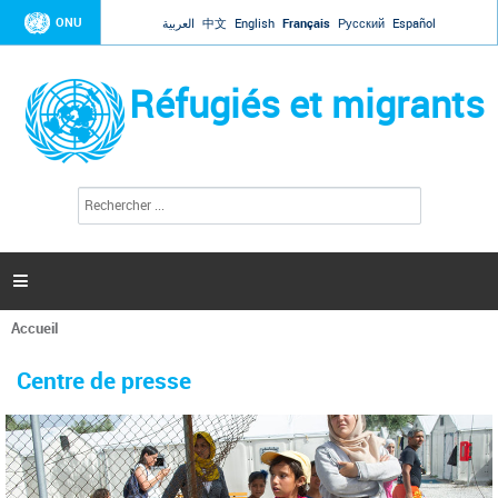
Jump to navigation
ONU
العربية
中文
English
Français
Русский
Español
Réfugiés et migrants
R
F
e
o
c
r
h
e
m
r

u
c
l
h
Accueil
a
e
Vous
r
i
êtes
r
Centre de presse
ici
e
d
e
r
e