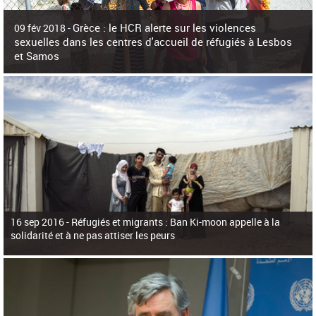
c
h
Grèce : le HCR alerte sur les violences
e
09 fév 2018 -
r
sexuelles dans les centres d'accueil de réfugiés à Lesbos
c
et Samos
h
e
La surpopulation des centres d'accueil de réfugiés et migrants sur les îles
grecques est source de violences et de harcèlement sexuel a alerté vendredi le
Haut-Commissariat des Nations Unies pour
16 sep 2016 -
Réfugiés et migrants : Ban Ki-moon appelle à la
solidarité et à ne pas attiser les peurs