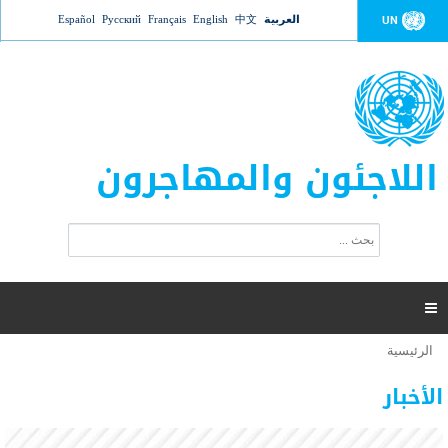
Jump to navigation
العربية
中文
English
Français
Русский
Español
UN
اللاجئون والمهاجرون
ا
ب
س
ح
ت
ث
م
ا

ر
ة
الرئيسية
أنت
ا
عدد القتلى في البحر المتوسط يتجاوز 2000 شخص ​​هذا
06 نوفمبر 2018 -
هنا
ل
الأخبار
العام
ب
ح
أعلنت مفوضية الأمم المتحدة السامية لشؤون اللاجئين عن ارتفاع عدد الأشخاص الذين لقوا حتفهم
ث