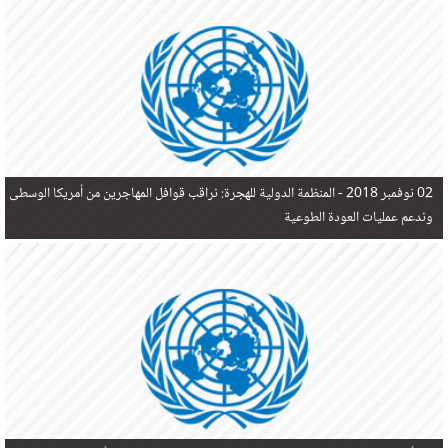
في البحر المتوسط هذا العام، أثناء محاولتهم الوصول إلى أوروبا، ليتجاوز ألفي شخص بعد العثور على
جثث 17 شخصا قبالة السواحل الإسبانية.
02 نوفمبر 2018 -
المنظمة الدولية للهجرة: نراقب قوافل المهاجرين من أمريكا الوسطى
وندعم عمليات العودة الطوعية