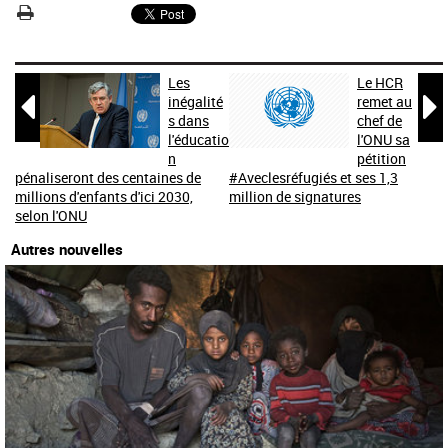
Les
Le HCR


inégalité
remet au
s dans
chef de
l'éducatio
l'ONU sa
n
pétition
pénaliseront des centaines de
#Aveclesréfugiés et ses 1,3
millions d'enfants d'ici 2030,
million de signatures
selon l'ONU
Autres nouvelles