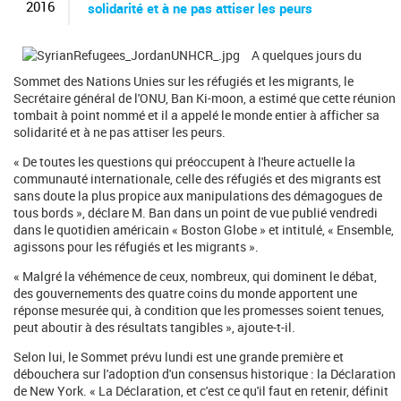
c
2016
solidarité et à ne pas attiser les peurs
h
e
r
A quelques jours du
c
Sommet des Nations Unies sur les réfugiés et les migrants, le
h
Secrétaire général de l'ONU, Ban Ki-moon, a estimé que cette réunion
e
tombait à point nommé et il a appelé le monde entier à afficher sa
solidarité et à ne pas attiser les peurs.
« De toutes les questions qui préoccupent à l'heure actuelle la
communauté internationale, celle des réfugiés et des migrants est
sans doute la plus propice aux manipulations des démagogues de
tous bords », déclare M. Ban dans un point de vue publié vendredi
dans le quotidien américain « Boston Globe » et intitulé, « Ensemble,
agissons pour les réfugiés et les migrants ».
« Malgré la véhémence de ceux, nombreux, qui dominent le débat,
des gouvernements des quatre coins du monde apportent une
réponse mesurée qui, à condition que les promesses soient tenues,
peut aboutir à des résultats tangibles », ajoute-t-il.
Selon lui, le Sommet prévu lundi est une grande première et
débouchera sur l'adoption d'un consensus historique : la Déclaration
de New York. « La Déclaration, et c'est ce qu'il faut en retenir, définit