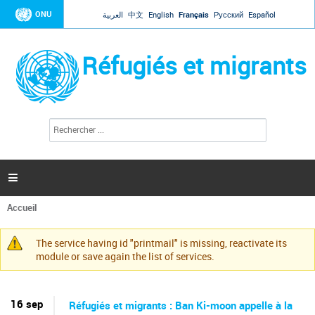
Jump to navigation
ONU
العربية
中文
English
Français
Русский
Español
Réfugiés et migrants
R
F
e
o
c
r
h
e
m
r

u
c
l
h
Accueil
a
e
Vous
r
i
êtes
r
The service having id "printmail" is missing, reactivate its
ici
Message
e
module or save again the list of services.
d
d'avertissement
e
r
e
16 sep
Réfugiés et migrants : Ban Ki-moon appelle à la