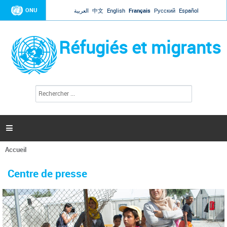
Jump to navigation
ONU
العربية
中文
English
Français
Русский
Español
Réfugiés et migrants
R
F
e
o
c
r
h
e
m
r

u
c
l
h
Accueil
a
e
Vous
r
i
êtes
r
Centre de presse
ici
e
d
e
r
e