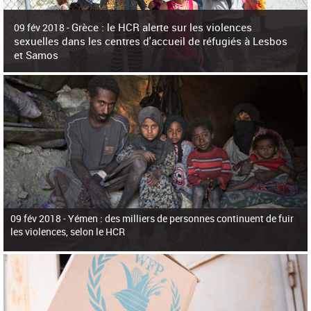
c
h
Grèce : le HCR alerte sur les violences
e
09 fév 2018 -
r
sexuelles dans les centres d'accueil de réfugiés à Lesbos
c
et Samos
h
e
La surpopulation des centres d'accueil de réfugiés et migrants sur les îles
grecques est source de violences et de harcèlement sexuel a alerté vendredi le
Haut-Commissariat des Nations Unies pour
09 fév 2018 -
Yémen : des milliers de personnes continuent de fuir
les violences, selon le HCR