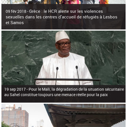
c
h
Grèce : le HCR alerte sur les violences
e
09 fév 2018 -
r
sexuelles dans les centres d'accueil de réfugiés à Lesbos
c
et Samos
h
e
La surpopulation des centres d'accueil de réfugiés et migrants sur les îles
grecques est source de violences et de harcèlement sexuel a alerté vendredi le
Haut-Commissariat des Nations Unies pour
19 sep 2017 -
Pour le Mali, la dégradation de la situation sécuritaire
au Sahel constitue toujours une menace réelle pour la paix