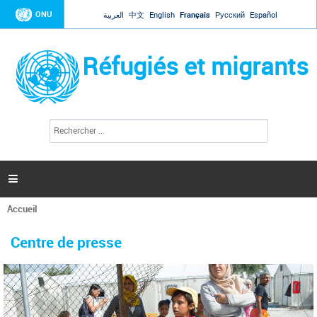
Jump to navigation
ONU
العربية
中文
English
Français
Русский
Español
Réfugiés et migrants
R
F
e
o
c
r
h
e
m
r

u
c
l
h
Accueil
a
e
Vous
r
i
êtes
r
Centre de presse
ici
e
d
e
r
e