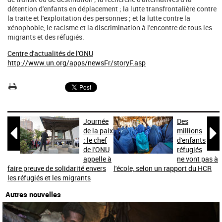
détention d'enfants en déplacement ; la lutte transfrontalière contre
la traite et l'exploitation des personnes ; et la lutte contre la
xénophobie, le racisme et la discrimination à l'encontre de tous les
migrants et des réfugiés.
Centre d'actualités de l'ONU
http://www.un.org/apps/newsFr/storyF.asp
Journée
Des


de la paix
millions
: le chef
d'enfants
de l'ONU
réfugiés
appelle à
ne vont pas à
faire preuve de solidarité envers
l'école, selon un rapport du HCR
les réfugiés et les migrants
Autres nouvelles