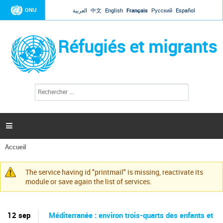
Jump to navigation
ONU
العربية
中文
English
Français
Русский
Español
Réfugiés et migrants
R
F
e
o
c
r
h
e
m
r

u
c
l
h
Accueil
a
e
Vous
r
i
êtes
r
The service having id "printmail" is missing, reactivate its
ici
Message
e
module or save again the list of services.
d
d'avertissement
e
r
e
12 sep
Méditerranée : environ trois-quarts des enfants et