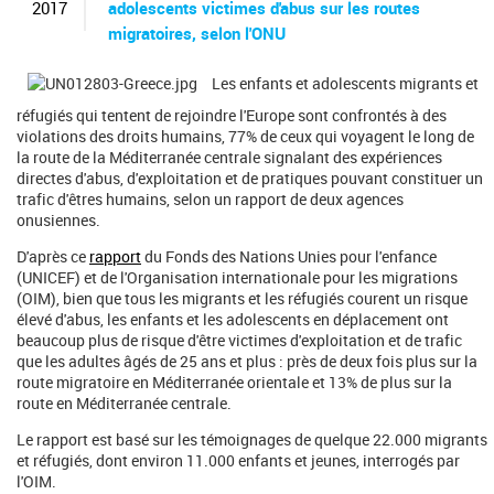
c
2017
adolescents victimes d'abus sur les routes
h
migratoires, selon l'ONU
e
r
Les enfants et adolescents migrants et
c
h
réfugiés qui tentent de rejoindre l'Europe sont confrontés à des
e
violations des droits humains, 77% de ceux qui voyagent le long de
la route de la Méditerranée centrale signalant des expériences
directes d'abus, d'exploitation et de pratiques pouvant constituer un
trafic d'êtres humains, selon un rapport de deux agences
onusiennes.
D'après ce
rapport
du Fonds des Nations Unies pour l'enfance
(UNICEF) et de l'Organisation internationale pour les migrations
(OIM), bien que tous les migrants et les réfugiés courent un risque
élevé d'abus, les enfants et les adolescents en déplacement ont
beaucoup plus de risque d'être victimes d'exploitation et de trafic
que les adultes âgés de 25 ans et plus : près de deux fois plus sur la
route migratoire en Méditerranée orientale et 13% de plus sur la
route en Méditerranée centrale.
Le rapport est basé sur les témoignages de quelque 22.000 migrants
et réfugiés, dont environ 11.000 enfants et jeunes, interrogés par
l'OIM.