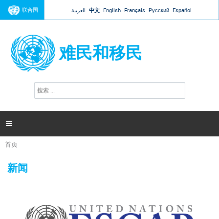
Jump to navigation
联合国
العربية
中文
English
Français
Русский
Español
难民和移民
搜
搜
索
索
表
单

首页
你
在
新闻
这
里