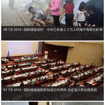
08 7月 2016 -
国际移徙组织：今年已有逾２３万人经地中海前往欧洲
01 7月 2016 -
国际移徙组织庆祝成立65周年 决定加入联合国系统