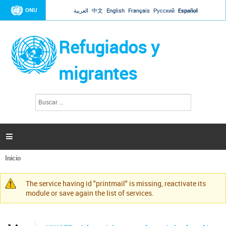
Jump to navigation
ONU
العربية
中文
English
Français
Русский
Español
Refugiados y
migrantes
B
F
u
o
s
r
c
a
m
r

u
l
Inicio
a
Se
r
encuentra
i
The service having id "printmail" is missing, reactivate its
usted
Mensaje
o
module or save again the list of services.
aquí
d
de
e
advertencia
b