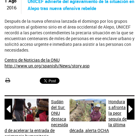
ú
1 Ago
UNICEF advierte del agravamiento de la situación en
s
2016
Alepo tras nueva ofensiva rebelde
q
u
Después de la nueva ofensiva lanzada el domingo por los grupos
e
opositores al gobierno sirio en el área occidental de Alepo, UNICEF
d
recordó a las partes contendientes la precaria situación en la que se
a
encuentran centenares de miles de personas en ese enclave urbano y
solicitó acceso urgente e inmediato para asistir a las personas con
necesidades.
Centro de Noticias de la ONU
http://www.un.org/spanish/News/story.asp
Sudán
Hondura


del Sur:
s afronta
ONU
la peor
destaca
sequía de
necesida
la última
d de acelerar la entrada de
década, alerta OCHA