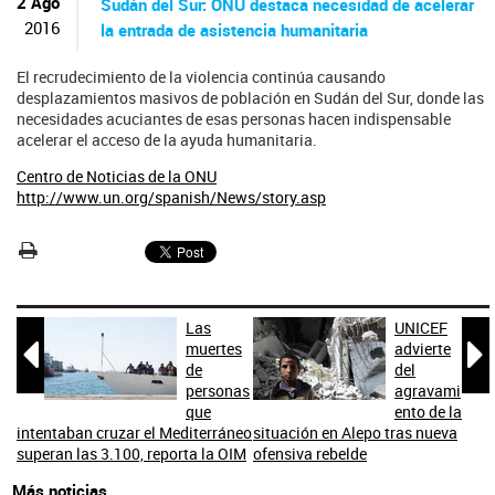
ú
2 Ago
Sudán del Sur: ONU destaca necesidad de acelerar
s
2016
la entrada de asistencia humanitaria
q
u
El recrudecimiento de la violencia continúa causando
e
desplazamientos masivos de población en Sudán del Sur, donde las
d
necesidades acuciantes de esas personas hacen indispensable
a
acelerar el acceso de la ayuda humanitaria.
Centro de Noticias de la ONU
http://www.un.org/spanish/News/story.asp
Las
UNICEF


muertes
advierte
de
del
personas
agravami
que
ento de la
intentaban cruzar el Mediterráneo
situación en Alepo tras nueva
superan las 3.100, reporta la OIM
ofensiva rebelde
Más noticias