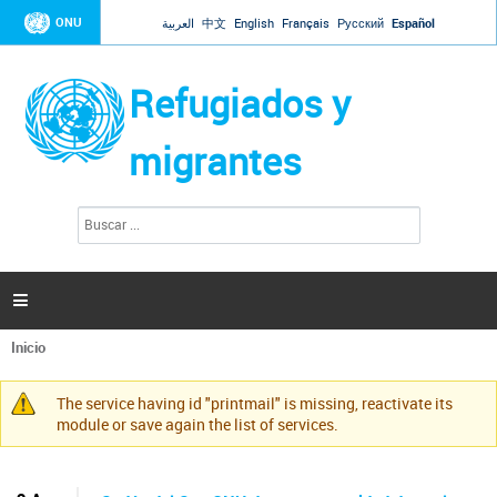
Jump to navigation
ONU
العربية
中文
English
Français
Русский
Español
Refugiados y
migrantes
B
F
u
o
s
r
c
a
m
r

u
l
Inicio
a
Se
r
encuentra
i
The service having id "printmail" is missing, reactivate its
usted
Mensaje
o
module or save again the list of services.
aquí
d
de
e
advertencia
b