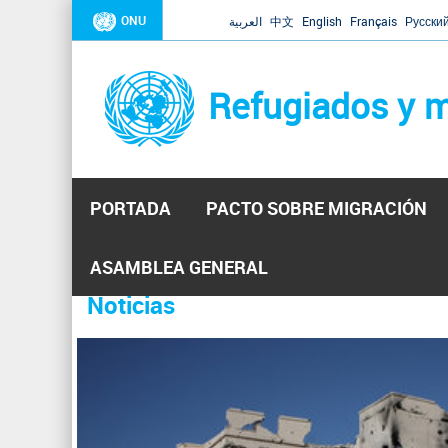
ONU
العربية
中文
English
Français
Русски
Refugiados y m
PORTADA
PACTO SOBRE MIGRACIÓN
Inicio
Se
ASAMBLEA GENERAL
encuentra
Noticias
La ONU responde a Guaidó que e
31 Ene 2019 -
usted
aquí
El Secretario General ha respondido a la carta enviada 
ha reiterado que la ONU está lista para hacerlo, pero nec