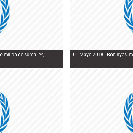
o millón de somalíes,
01 Mayo 2018 -
Rohinyás, mu