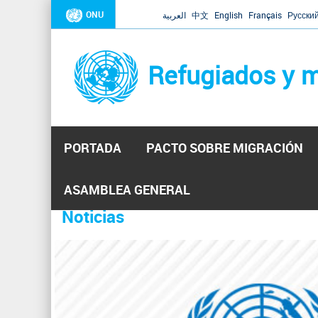
ONU
العربية
中文
English
Français
Русски
Refugiados y m
PORTADA
PACTO SOBRE MIGRACIÓN
Inicio
Se
ASAMBLEA GENERAL
encuentra
Noticias
La ONU responde a Guaidó que e
31 Ene 2019 -
usted
aquí
El Secretario General ha respondido a la carta enviada 
ha reiterado que la ONU está lista para hacerlo, pero nec