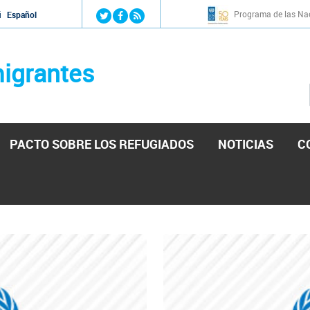
Jump to navigation
Programa de las Nac
й
Español
igrantes
PACTO SOBRE LOS REFUGIADOS
NOTICIAS
C
stá lista para reforzar la ayuda humanitaria en Venezu
por el presidente de la Asamblea Nacional de Venezuela solicitando a N
esita el consentimiento y la colaboración del Gobierno.