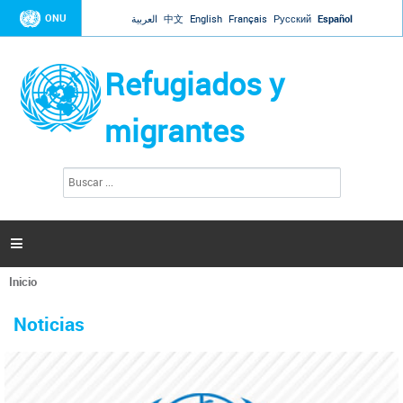
Jump to navigation
ONU
العربية
中文
English
Français
Русский
Español
Refugiados y
migrantes
B
F
u
o
s
r
c
a
m
r

u
l
Inicio
a
Se
r
La ONU responde a Guaidó que está lista para
31 Ene 2019 -
encuentra
i
Noticias
reforzar la ayuda humanitaria en Venezuela
usted
o
aquí
d
El Secretario General ha respondido a la carta enviada por el presidente de la
e
Asamblea Nacional de Venezuela solicitando a Naciones Unidas que aumente
b
la ayuda humanitaria. Guerres ha reiterado que la ONU está lista para hacerlo,