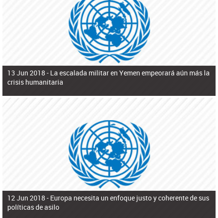
ú
pero necesita el consentimiento y la colaboración del Gobierno.
s
q
u
e
d
a
13 Jun 2018 -
La escalada militar en Yemen empeorará aún más la
crisis humanitaria
12 Jun 2018 -
Europa necesita un enfoque justo y coherente de sus
políticas de asilo