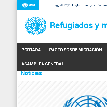
ONU
العربية
中文
English
Français
Русски
Refugiados y m
PORTADA
PACTO SOBRE MIGRACIÓN
Inicio
Se
ASAMBLEA GENERAL
encuentra
Noticias
La ONU responde a Guaidó que e
31 Ene 2019 -
usted
aquí
El Secretario General ha respondido a la carta enviada 
ha reiterado que la ONU está lista para hacerlo, pero nec