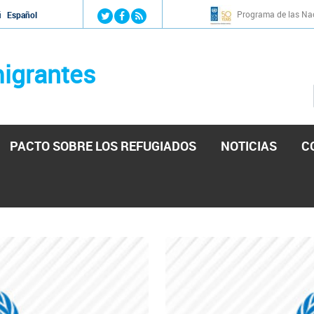
Jump to navigation
Programa de las Nac
й
Español
igrantes
PACTO SOBRE LOS REFUGIADOS
NOTICIAS
C
stá lista para reforzar la ayuda humanitaria en Venezu
por el presidente de la Asamblea Nacional de Venezuela solicitando a N
esita el consentimiento y la colaboración del Gobierno.