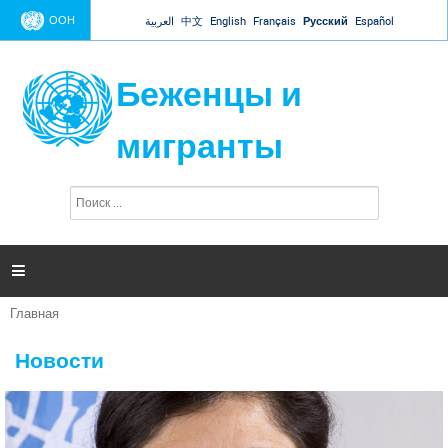
Jump to navigation
ООН
العربية
中文
English
Français
Русский
Español
Беженцы и
мигранты
П
Ф
о
о
и
р
с
к
м

а
п
Главная
о
Вы
и
здесь
с
Новости
к
а