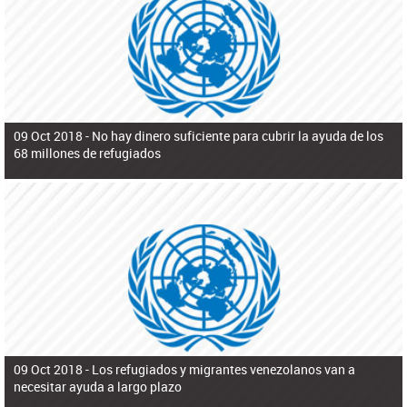
ú
pero necesita el consentimiento y la colaboración del Gobierno.
s
q
u
e
d
a
09 Oct 2018 -
No hay dinero suficiente para cubrir la ayuda de los
68 millones de refugiados
09 Oct 2018 -
Los refugiados y migrantes venezolanos van a
necesitar ayuda a largo plazo