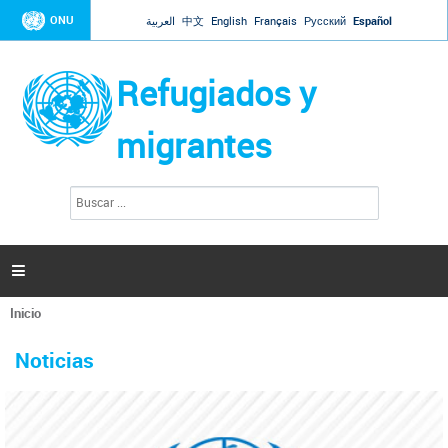
Jump to navigation
ONU
العربية
中文
English
Français
Русский
Español
Refugiados y
migrantes
B
F
u
o
s
r
c
a
m
r

u
l
Inicio
a
Se
r
La ONU responde a Guaidó que está lista para
31 Ene 2019 -
encuentra
i
Noticias
reforzar la ayuda humanitaria en Venezuela
usted
o
aquí
d
El Secretario General ha respondido a la carta enviada por el presidente de la
e
Asamblea Nacional de Venezuela solicitando a Naciones Unidas que aumente
b
la ayuda humanitaria. Guerres ha reiterado que la ONU está lista para hacerlo,