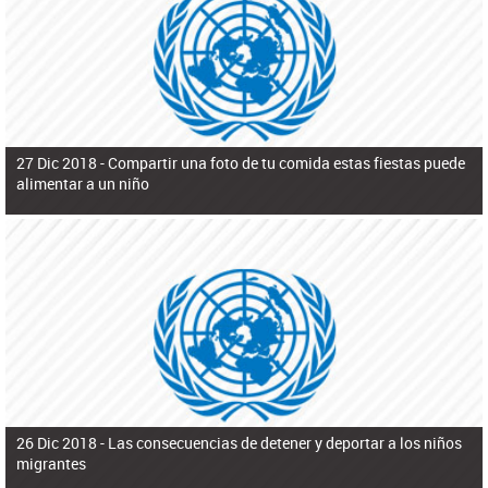
ú
pero necesita el consentimiento y la colaboración del Gobierno.
s
q
u
e
d
a
27 Dic 2018 -
Compartir una foto de tu comida estas fiestas puede
alimentar a un niño
26 Dic 2018 -
Las consecuencias de detener y deportar a los niños
migrantes