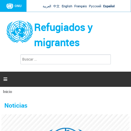
Jump to navigation
ONU
العربية
中文
English
Français
Русский
Español
Refugiados y
migrantes
B
F
u
o
s
r
c
a
m
r

u
l
Inicio
a
Se
r
La ONU responde a Guaidó que está lista para
31 Ene 2019 -
encuentra
i
Noticias
reforzar la ayuda humanitaria en Venezuela
usted
o
aquí
d
El Secretario General ha respondido a la carta enviada por el presidente de la
e
Asamblea Nacional de Venezuela solicitando a Naciones Unidas que aumente
b
la ayuda humanitaria. Guerres ha reiterado que la ONU está lista para hacerlo,