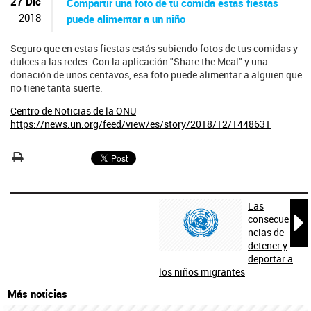
ú
27 Dic
Compartir una foto de tu comida estas fiestas
s
2018
puede alimentar a un niño
q
u
Seguro que en estas fiestas estás subiendo fotos de tus comidas y
e
dulces a las redes. Con la aplicación "Share the Meal" y una
d
donación de unos centavos, esa foto puede alimentar a alguien que
a
no tiene tanta suerte.
Centro de Noticias de la ONU
https://news.un.org/feed/view/es/story/2018/12/1448631
Las

consecue
ncias de
detener y
deportar a
los niños migrantes
Más noticias