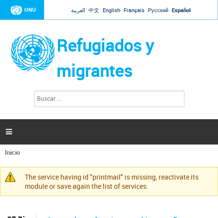
Jump to navigation
ONU
العربية
中文
English
Français
Русский
Español
Refugiados y
migrantes
B
F
u
o
s
r
c
a
m
r

u
l
Inicio
a
Se
r
encuentra
i
The service having id "printmail" is missing, reactivate its
usted
Mensaje
o
module or save again the list of services.
aquí
d
de
e
advertencia
b