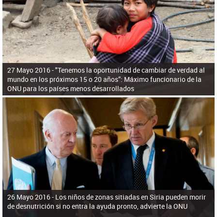
ú
pero necesita el consentimiento y la colaboración del Gobierno.
s
q
u
e
d
a
27 Mayo 2016 -
"Tenemos la oportunidad de cambiar de verdad al
mundo en los próximos 15 o 20 años”: Máximo funcionario de la
ONU para los países menos desarrollados
26 Mayo 2016 -
Los niños de zonas sitiadas en Siria pueden morir
de desnutrición si no entra la ayuda pronto, advierte la ONU