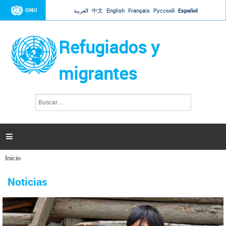
Jump to navigation
ONU
العربية
中文
English
Français
Русский
Español
Refugiados y
migrantes
B
F
u
o
s
r
c
a
m
r

u
l
Inicio
a
Se
r
La ONU responde a Guaidó que está lista para
31 Ene 2019 -
encuentra
i
Noticias
reforzar la ayuda humanitaria en Venezuela
usted
o
aquí
d
El Secretario General ha respondido a la carta enviada por el presidente de la
e
Asamblea Nacional de Venezuela solicitando a Naciones Unidas que aumente
b
la ayuda humanitaria. Guerres ha reiterado que la ONU está lista para hacerlo,