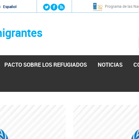
Jump to navigation
Programa de las Nac
й
Español
igrantes
PACTO SOBRE LOS REFUGIADOS
NOTICIAS
C
stá lista para reforzar la ayuda humanitaria en Venezu
por el presidente de la Asamblea Nacional de Venezuela solicitando a N
esita el consentimiento y la colaboración del Gobierno.