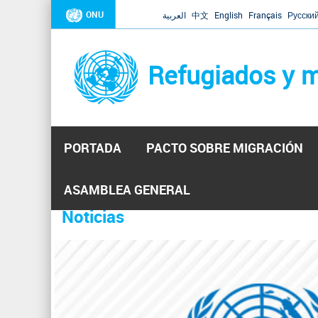
ONU
العربية
中文
English
Français
Русски
Refugiados y m
PORTADA
PACTO SOBRE MIGRACIÓN
Inicio
Se
ASAMBLEA GENERAL
encuentra
Noticias
La ONU responde a Guaidó que e
31 Ene 2019 -
usted
aquí
El Secretario General ha respondido a la carta enviada 
ha reiterado que la ONU está lista para hacerlo, pero nec