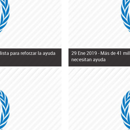
ista para reforzar la ayuda
29 Ene 2019 -
Más de 41 mil
necesitan ayuda