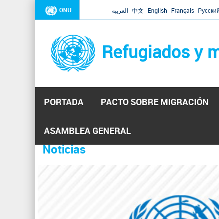
ONU
العربية
中文
English
Français
Русски
Refugiados y m
PORTADA
PACTO SOBRE MIGRACIÓN
Inicio
Se
ASAMBLEA GENERAL
encuentra
Noticias
La ONU responde a Guaidó que e
31 Ene 2019 -
usted
aquí
El Secretario General ha respondido a la carta enviada 
ha reiterado que la ONU está lista para hacerlo, pero nec