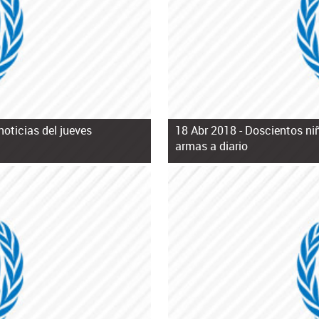
noticias del jueves
18 Abr 2018 -
Doscientos niñ
armas a diario