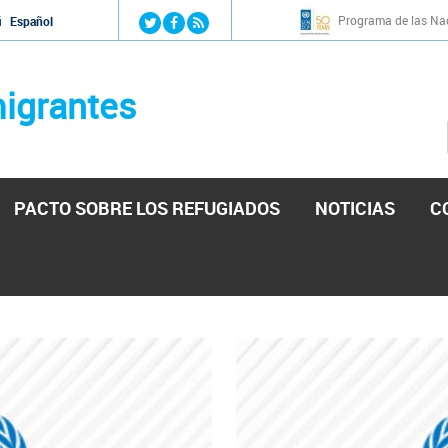
Jump to navigation
Programa de las Nac
й
Español
igrantes
PACTO SOBRE LOS REFUGIADOS
NOTICIAS
C
stá lista para reforzar la ayuda humanitaria en Venezu
por el presidente de la Asamblea Nacional de Venezuela solicitando a N
esita el consentimiento y la colaboración del Gobierno.