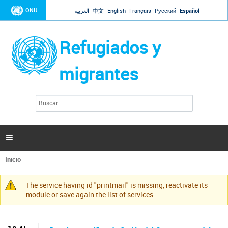
Jump to navigation
ONU
العربية
中文
English
Français
Русский
Español
Refugiados y
migrantes
B
F
u
o
s
r
c
a
m
r

u
l
Inicio
a
Se
r
encuentra
i
The service having id "printmail" is missing, reactivate its
usted
Mensaje
o
module or save again the list of services.
aquí
d
de
e
advertencia
b