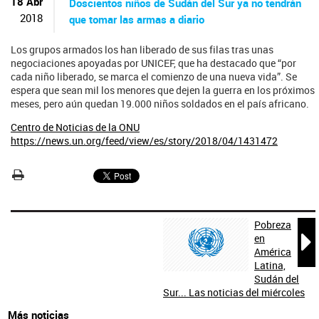
ú
18 Abr
Doscientos niños de Sudán del Sur ya no tendrán
s
2018
que tomar las armas a diario
q
u
Los grupos armados los han liberado de sus filas tras unas
e
negociaciones apoyadas por UNICEF, que ha destacado que “por
d
cada niño liberado, se marca el comienzo de una nueva vida”. Se
a
espera que sean mil los menores que dejen la guerra en los próximos
meses, pero aún quedan 19.000 niños soldados en el país africano.
Centro de Noticias de la ONU
https://news.un.org/feed/view/es/story/2018/04/1431472
Pobreza

en
América
Latina,
Sudán del
Sur... Las noticias del miércoles
Más noticias