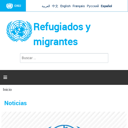
Jump to navigation
ONU
العربية
中文
English
Français
Русский
Español
Refugiados y
migrantes
B
F
u
o
s
r
c
a
m
r

u
l
Inicio
a
Se
r
La ONU responde a Guaidó que está lista para
31 Ene 2019 -
encuentra
i
Noticias
reforzar la ayuda humanitaria en Venezuela
usted
o
aquí
d
El Secretario General ha respondido a la carta enviada por el presidente de la
e
Asamblea Nacional de Venezuela solicitando a Naciones Unidas que aumente
b
la ayuda humanitaria. Guerres ha reiterado que la ONU está lista para hacerlo,