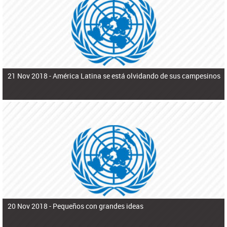
ú
pero necesita el consentimiento y la colaboración del Gobierno.
s
q
u
e
d
a
21 Nov 2018 -
América Latina se está olvidando de sus campesinos
20 Nov 2018 -
Pequeños con grandes ideas