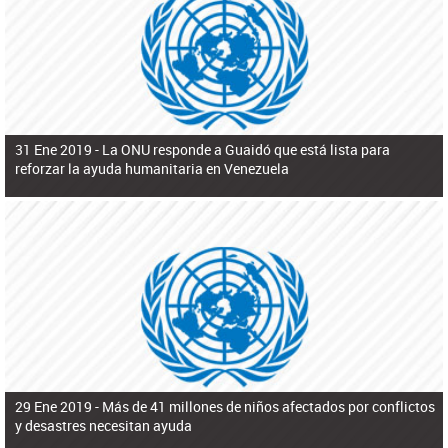
ú
pero necesita el consentimiento y la colaboración del Gobierno.
s
q
u
e
d
a
31 Ene 2019 -
La ONU responde a Guaidó que está lista para
reforzar la ayuda humanitaria en Venezuela
29 Ene 2019 -
Más de 41 millones de niños afectados por conflictos
y desastres necesitan ayuda