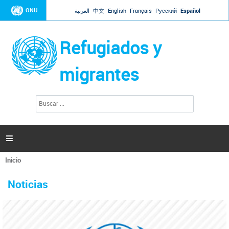
Jump to navigation
ONU
العربية
中文
English
Français
Русский
Español
Refugiados y
migrantes
B
F
u
o
s
r
c
a
m
r

u
l
Inicio
a
Se
r
La ONU responde a Guaidó que está lista para
31 Ene 2019 -
encuentra
i
Noticias
reforzar la ayuda humanitaria en Venezuela
usted
o
aquí
d
El Secretario General ha respondido a la carta enviada por el presidente de la
e
Asamblea Nacional de Venezuela solicitando a Naciones Unidas que aumente
b
la ayuda humanitaria. Guerres ha reiterado que la ONU está lista para hacerlo,