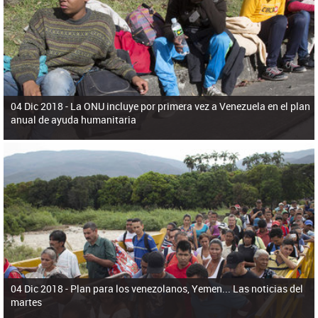
ú
pero necesita el consentimiento y la colaboración del Gobierno.
s
q
u
e
d
a
04 Dic 2018 -
La ONU incluye por primera vez a Venezuela en el plan
anual de ayuda humanitaria
04 Dic 2018 -
Plan para los venezolanos, Yemen... Las noticias del
martes