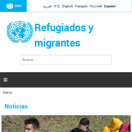
Jump to navigation
ONU
العربية
中文
English
Français
Русский
Español
Refugiados y
migrantes
B
F
u
o
s
r
c
a
m
r

u
l
Inicio
a
Se
r
La ONU responde a Guaidó que está lista para
31 Ene 2019 -
encuentra
i
Noticias
reforzar la ayuda humanitaria en Venezuela
usted
o
aquí
d
El Secretario General ha respondido a la carta enviada por el presidente de la
e
Asamblea Nacional de Venezuela solicitando a Naciones Unidas que aumente
b
la ayuda humanitaria. Guerres ha reiterado que la ONU está lista para hacerlo,