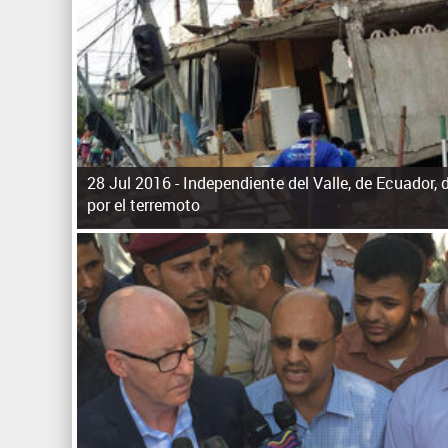
28 Jul 2016 -
Independiente del Valle, de Ecuador,
por el terremoto
P
á
g
i
n
a
s