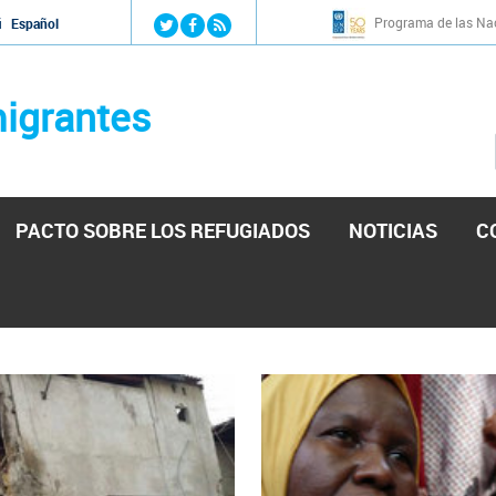
Jump to navigation
Programa de las Nac
й
Español
igrantes
PACTO SOBRE LOS REFUGIADOS
NOTICIAS
C
stá lista para reforzar la ayuda humanitaria en Venezu
por el presidente de la Asamblea Nacional de Venezuela solicitando a N
esita el consentimiento y la colaboración del Gobierno.