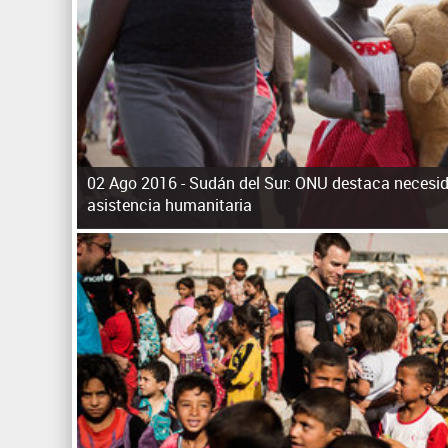
02 Ago 2016 -
Sudán del Sur: ONU destaca necesida
asistencia humanitaria
P
á
g
i
n
a
s