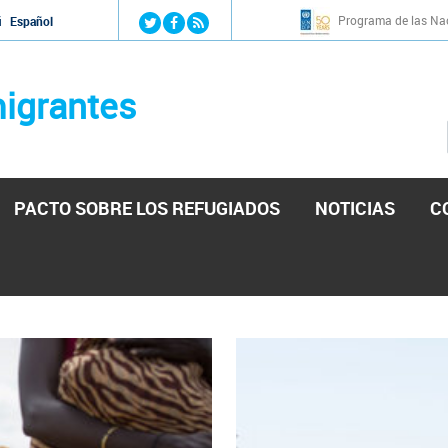
Jump to navigation
Programa de las Nac
й
Español
igrantes
PACTO SOBRE LOS REFUGIADOS
NOTICIAS
C
stá lista para reforzar la ayuda humanitaria en Venezu
por el presidente de la Asamblea Nacional de Venezuela solicitando a N
esita el consentimiento y la colaboración del Gobierno.