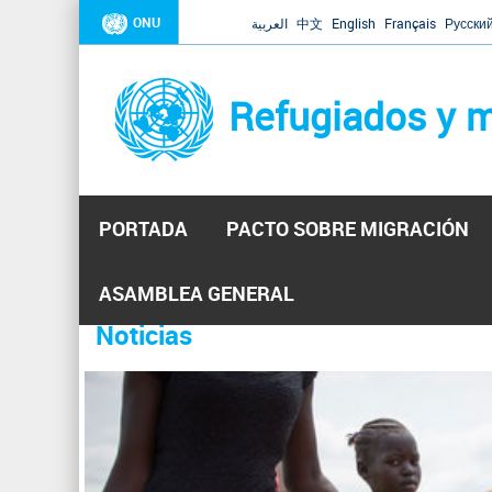
ONU
العربية
中文
English
Français
Русски
Refugiados y m
PORTADA
PACTO SOBRE MIGRACIÓN
Inicio
Se
ASAMBLEA GENERAL
encuentra
Noticias
La ONU responde a Guaidó que e
31 Ene 2019 -
usted
aquí
El Secretario General ha respondido a la carta enviada 
ha reiterado que la ONU está lista para hacerlo, pero nec