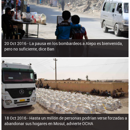
ú
pero necesita el consentimiento y la colaboración del Gobierno.
s
q
u
e
d
a
20 Oct 2016 -
La pausa en los bombardeos a Alepo es bienvenida,
pero no suficiente, dice Ban
18 Oct 2016 -
Hasta un millón de personas podrían verse forzadas a
abandonar sus hogares en Mosul, advierte OCHA