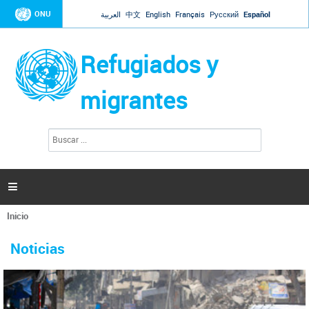
Jump to navigation
ONU
العربية
中文
English
Français
Русский
Español
Refugiados y
migrantes
B
F
u
o
s
r
c
a
m
r

u
l
Inicio
a
Se
r
La ONU responde a Guaidó que está lista para
31 Ene 2019 -
encuentra
i
Noticias
reforzar la ayuda humanitaria en Venezuela
usted
o
aquí
d
El Secretario General ha respondido a la carta enviada por el presidente de la
e
Asamblea Nacional de Venezuela solicitando a Naciones Unidas que aumente
b
la ayuda humanitaria. Guerres ha reiterado que la ONU está lista para hacerlo,